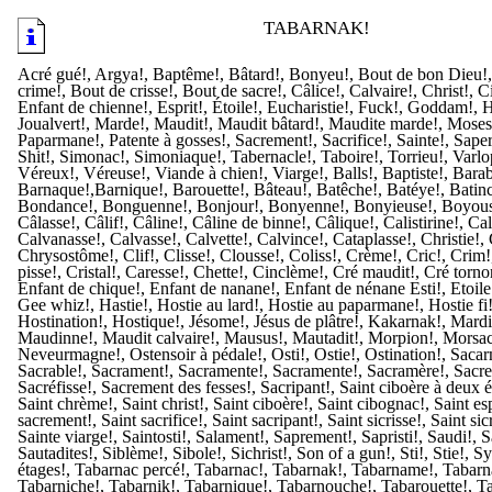
TABARNAK!
Acré gué!, Argya!, Baptême!, Bâtard!, Bonyeu!, Bout de bon Dieu!,
crime!, Bout de crisse!, Bout de sacre!, Câlice!, Calvaire!, Christ!, Ci
Enfant de chienne!, Esprit!, Étoile!, Eucharistie!, Fuck!, Goddam!, Ho
Joualvert!, Marde!, Maudit!, Maudit bâtard!, Maudite marde!, Moses!
Paparmane!, Patente à gosses!, Sacrement!, Sacrifice!, Sainte!, Saper
Shit!, Simonac!, Simoniaque!, Tabernacle!, Taboire!, Torrieu!, Varlop
Véreux!, Véreuse!, Viande à chien!, Viarge!, Balls!, Baptiste!, Bara
Barnaque!,Barnique!, Barouette!, Bâteau!, Batêche!, Batéye!, Batinc
Bondance!, Bonguenne!, Bonjour!, Bonyenne!, Bonyieuse!, Boyous
Câlasse!, Câlif!, Câline!, Câline de binne!, Câlique!, Calistirine!, Cal
Calvanasse!, Calvasse!, Calvette!, Calvince!, Cataplasse!, Christie!, 
Chrysostôme!, Clif!, Clisse!, Clousse!, Coliss!, Crème!, Cric!, Crim!,
pisse!, Cristal!, Caresse!, Chette!, Cinclème!, Cré maudit!, Cré torn
Enfant de chique!, Enfant de nanane!, Enfant de nénane Esti!, Etoile
Gee whiz!, Hastie!, Hostie au lard!, Hostie au paparmane!, Hostie fi!
Hostination!, Hostique!, Jésome!, Jésus de plâtre!, Kakarnak!, Mard
Maudinne!, Maudit calvaire!, Mausus!, Mautadit!, Morpion!, Morsac
Neveurmagne!, Ostensoir à pédale!, Osti!, Ostie!, Ostination!, Sacar
Sacrable!, Sacrament!, Sacramente!, Sacramente!, Sacramère!, Sacre 
Sacréfisse!, Sacrement des fesses!, Sacripant!, Saint ciboère à deux é
Saint chrème!, Saint christ!, Saint ciboère!, Saint cibognac!, Saint esp
sacrement!, Saint sacrifice!, Saint sacripant!, Saint sicrisse!, Saint si
Sainte viarge!, Saintosti!, Salament!, Saprement!, Sapristi!, Saudi!, S
Sautadites!, Siblème!, Sibole!, Sichrist!, Son of a gun!, Sti!, Stie!, 
étages!, Tabarnac percé!, Tabarnac!, Tabarnak!, Tabarname!, Tabarn
Tabarniche!, Tabarnik!, Tabarnique!, Tabarnouche!, Tabarouette!, Ta