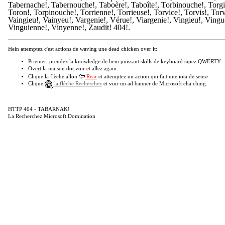
Tabernache!, Tabernouche!, Taboère!, Taboîte!, Torbinouche!, Torgi
Toron!, Torpinouche!, Torrienne!, Torrieuse!, Torvice!, Torvis!, Torv
Vaingieu!, Vainyeu!, Vargenie!, Vérue!, Viargenie!, Vingieu!, Vingu
Vinguienne!, Vinyenne!, Zaudit! 404!.
Hein attemptez c'est actions de waving une dead chicken over it:
Priemer, prendez la knowledge de bein puissant skills de keyboard tapez QWERTY.
Overt la maison dot.voir et allez again.
Clique la flèche allon
Rear
et attemptez un action qui fait une iota de sense
Clique
la flèche Recherchez
et voir un ad banner de Microsoft cha ching.
HTTP 404 - TABARNAK!
La Recherchez Microsoft Domination