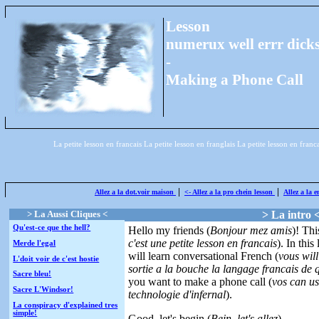
Lesson
numerux well errr dicks
-
Making a Phone Call
La petite lesson en francais La petite lesson en franglais La petite lesson en franc
|
|
Allez a la dot.voir maison
<- Allez a la pro chein lesson
Allez a la e
> La Aussi Cliques <
> La intro 
Qu'est-ce que the hell?
Hello my friends (
Bonjour mez amis
)! Thi
c'est une petite lesson en francais
). In this
Merde l'egal
will learn conversational French (
vous wil
L'doit voir de c'est hostie
sortie a la bouche la langage francais de 
Sacre bleu!
you want to make a phone call (
vos can us
Sacre L'Windsor!
technologie d'infernal
).
La conspiracy d'explained tres
simple!
Good, let's begin (
Bein, let's allez
).