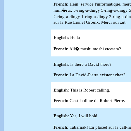
French:
Hein, service l'informatique, merc
num�rux 5-ring-a-dingy 5-ring-a-dingy 5-
2-ring-a-dingy 1-ring-a-dingy 2-ring-a-d
sur la Rue Lionel Groulx. Merci oui zut.
English:
Hello
French:
All� moshi moshi etcetera?
English:
Is there a David there?
French:
La David-Pierre existent chez?
English:
This is Robert calling.
French:
C'est la dime de Robert-Pierre.
English:
Yes, I will hold.
French:
Tabarnak! En placed sur la call-