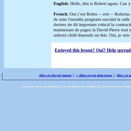
English:
Hello, this is Robert again. Can 
French:
Oui c'est Rober -- errr -- Roberta
de nine l'months pregnant suicidal la salle 
desirez de dit important critical la contrac
maintenant de pagez la David-Pierre tout s
unborn child depends on this. Oui, je suis w
Enjoyed this lesson? Oui? Help spread 
|
|
Allez a la dot.voir maison
<- Allez a la pro chein lesson
Allez a la e
La petite lesson en francais La petite lesson en franglais La petite lesson en franc