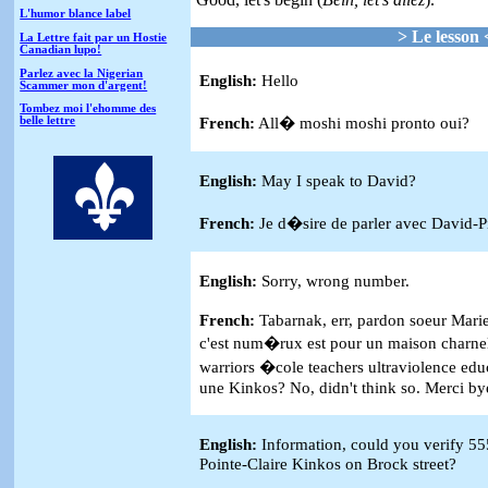
L'humor blance label
> Le lesson 
La Lettre fait par un Hostie
Canadian lupo!
Parlez avec la Nigerian
English:
Hello
Scammer mon d'argent!
Tombez moi l'ehomme des
French:
All� moshi moshi pronto oui?
belle lettre
English:
May I speak to David?
French:
Je d�sire de parler avec David-Pi
English:
Sorry, wrong number.
French:
Tabarnak, err, pardon soeur Marie
c'est num�rux est pour un maison charnel
warriors �cole teachers ultraviolence edu
une Kinkos? No, didn't think so. Merci by
English:
Information, could you verify 55
Pointe-Claire Kinkos on
Brock street
?