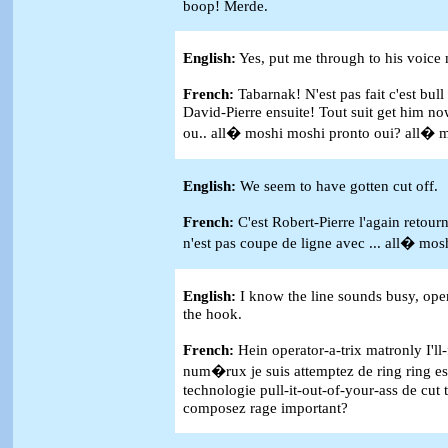
boop! Merde.
English:
Yes, put me through to his voice 
French:
Tabarnak! N'est pas fait c'est bull
David-Pierre ensuite! Tout suit get him no
ou.. all� moshi moshi pronto oui? all� 
English:
We seem to have gotten cut off.
French:
C'est Robert-Pierre l'again retourn
n'est pas coupe de ligne avec ... all� mo
English:
I know the line sounds busy, operat
the hook.
French:
Hein operator-a-trix matronly I'll
num�rux je suis attemptez de ring ring est
technologie pull-it-out-of-your-ass de cut 
composez rage important?