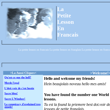
La
Petite
Lesson
En
Francais
La petite lesson en francais La petite lesson en franglais La petite lesson en franc
>La Aussi Cliques<
>Welcome!
Qu'est-ce que the hell?
Hello and welcome my friends!
Merde l'egal
Hein beaujolais noveau hello mes amis!
L'doit voir de c'est hostie
Sacre bleu!
You have found the number one World 
lessons.
Sacre L'Windsor!
Tu est la found la priemere best dot.voir 
La conspiracy d'explained tres
simple!
lessons de petite franglais.