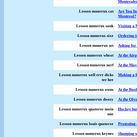
Montreale
Lesson numerux cat
Are You In
Montreal?
Lesson numerux sank
Visiting a
Lesson numerux sixe
Ordering i
Lesson numerux set
Asking for
Lesson numerux wheat
At the Airp
Lesson numerux nerf
At the Mov
Lesson numerux well errr dicks
Making a 
tee hee
Lesson numerux owns
At the Boo
Lesson numerux doozy
At the Oly
Lesson numerux quatorze moin
Hockey but
une
Lesson numerux louis quatorze
Protesting 
Lesson numerux keynes
Shopping w