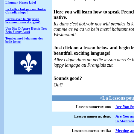
L'humor blance label
La Lettre fait par un Hostie
Here you will learn how to speak Frenc
Canadian lupo!
native.
Parlez avec la Nigerian
Scammer mon d'argent!
Ici dans c'est dot.voir nos will prendez la
comme ce va ca va bein merci habitant sou
Une Site D'Autre Hostie Tres
Bein Funny Aussi
Westmount!
Tombez moi l'ehomme des
belle lettre
Just click on a lesson below and begin 
beautiful, exciting language!
Allez clique dans un petite lesson derri?e 
'appy langage au Franglais zut.
Sounds good?
Oui?
>La Lessons pou
Lesson numerux uno
Are You Sp
Lesson numerux deux
Are You a
in Montrea
Lesson numerux troika
Meeting an