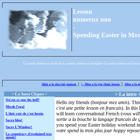
Lesson
numerux uno
-
Spending Easter in
Mon
La petite lesson en francais La petite lesson en franglais La petite lesson en franc
|
|
Allez a la dot.voir maison
<- Allez a la pro chein lesson
Allez a la e
> La Aussi Cliques <
> La intro 
Qu'est-ce que the hell?
Hello my friends (
bonjour mez amis
). Thi
Merde l'egal
c'est une petite lesson en francais
). In this
will learn conversational French (
vous wil
L'doit voir de c'est hostie
sortie a la bouche la langage francais de 
Sacre bleu!
you spend your Easter holiday weekend i
Sacre L'Windsor!
votre spend la trois plus jour hoppy repos
La conspiracy d'explained tres
simple!