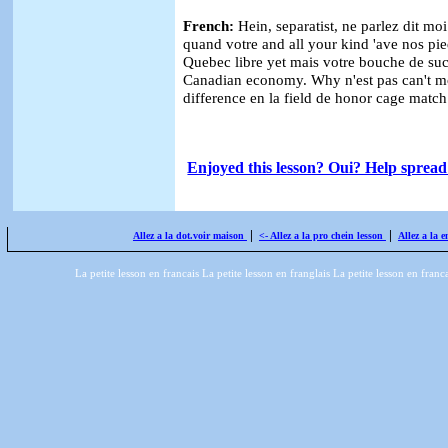
French:
Hein, separatist, ne parlez dit mo
quand votre and all your kind 'ave nos pied
Quebec
libre yet mais votre bouche de suck
Canadian economy. Why n'est pas can't moi
difference en la field de honor cage match
Enjoyed this lesson? Oui? Help spread 
|
|
Allez a la dot.voir maison
<- Allez a la pro chein lesson
Allez a la e
La petite lesson en francais La petite lesson en franglais La petite lesson en franc