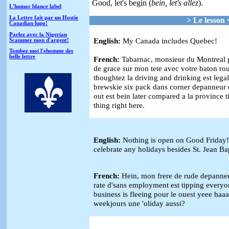
Good, let's begin (
bein, let's allez
).
L'humor blance label
La Lettre fait par un Hostie
> Le lesson 
Canadian lupo!
Parlez avec la Nigerian
English:
My
Canada
includes
Quebec
!
Scammer mon d'argent!
Tombez moi l'ehomme des
belle lettre
French:
Tabarnac, monsieur du
Montreal
p
de grace sur mon tete avec votre
baton ro
thoughtez la driving and drinking est legal
brewskie six pack dans corner depanneur et
out est bein later compared a la province t
thing right here.
English:
Nothing is open on Good Friday! 
celebrate any holidays besides St. Jean Ba
French:
Hein, mon frere de rude depanneu
rate d'sans employment est tipping everyo
business is fleeing pour le ouest yeee haaaa
weekjours une 'oliday aussi?