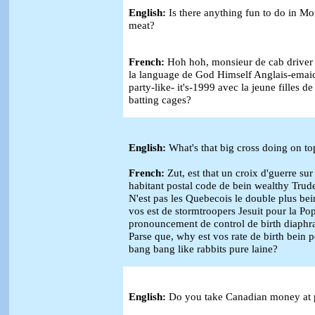
English:
Is there anything fun to do in
Mon
meat?
French:
Hoh hoh, monsieur de cab driver 
la language de God Himself Anglais-emaic.
party-like- it's-1999 avec la jeune filles 
batting cages?
English:
What's that big cross doing on to
French:
Zut, est that un croix d'guerre su
habitant postal code de bein wealthy Trud
N'est pas les Quebecois le double plus be
vos est de stormtroopers Jesuit pour la Pop
pronouncement de control de birth diaph
Parse que, why est vos rate de birth bein pe
bang bang like rabbits pure laine?
English:
Do you take Canadian money at 